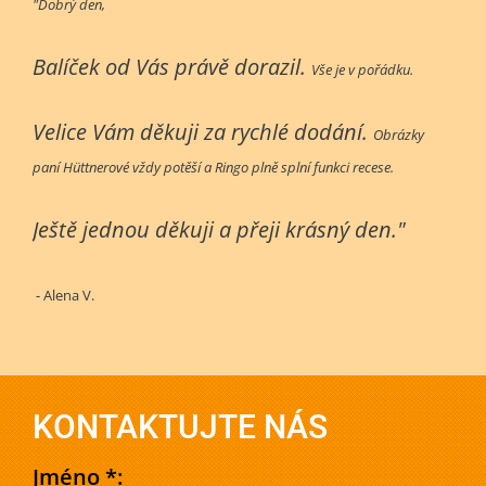
"Dobrý den,
Balíček od Vás právě dorazil.
Vše je v pořádku.
Velice Vám děkuji za rychlé dodání.
Obrázky
paní Hüttnerové vždy potěší a Ringo plně splní funkci recese.
Ještě jednou děkuji a přeji krásný den."
- Alena V.
KONTAKTUJTE NÁS
Jméno *: