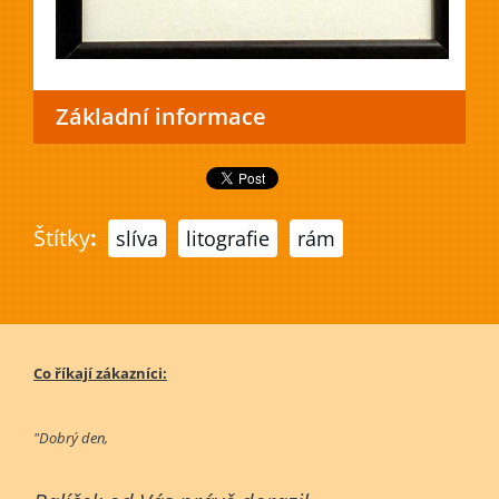
Základní informace
Štítky
:
slíva
litografie
rám
Co říkají zákazníci:
"Dobrý den,