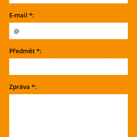
E-mail *:
Předmět *:
Zpráva *: