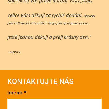
Balíček od Vás právě dorazil.
Vše je v pořádku.
Velice Vám děkuji za rychlé dodání.
Obrázky
paní Hüttnerové vždy potěší a Ringo plně splní funkci recese.
Ještě jednou děkuji a přeji krásný den."
- Alena V.
KONTAKTUJTE NÁS
Jméno *: