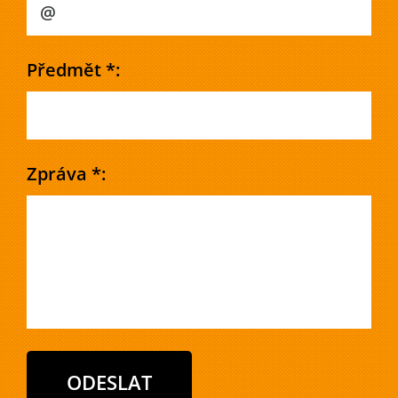
Předmět *:
Zpráva *: