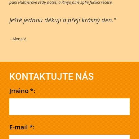
paní Hüttnerové vždy potěší a Ringo plně splní funkci recese.
Ještě jednou děkuji a přeji krásný den."
- Alena V.
KONTAKTUJTE NÁS
Jméno *:
E-mail *: