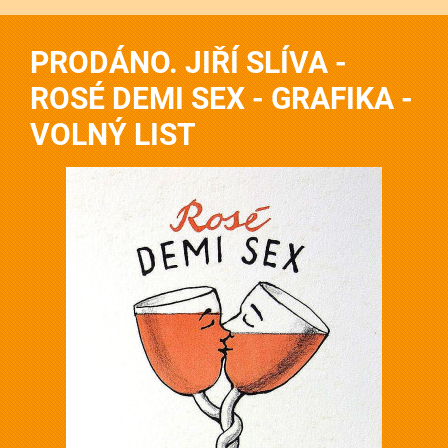
PRODÁNO. JIŘÍ SLÍVA -
ROSÉ DEMI SEX - GRAFIKA -
VOLNÝ LIST