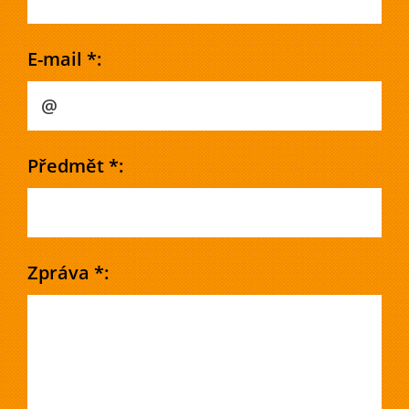
E-mail *:
Předmět *:
Zpráva *: