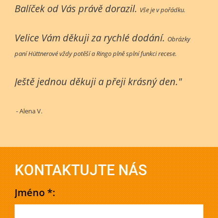
Balíček od Vás právě dorazil.
Vše je v pořádku.
Velice Vám děkuji za rychlé dodání.
Obrázky
paní Hüttnerové vždy potěší a Ringo plně splní funkci recese.
Ještě jednou děkuji a přeji krásný den."
- Alena V.
KONTAKTUJTE NÁS
Jméno *: