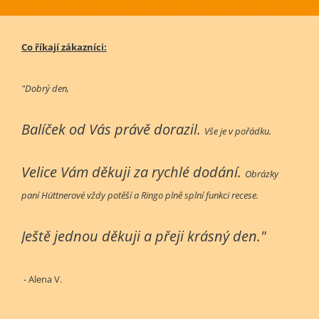
Co říkají zákazníci:
"Dobrý den,
Balíček od Vás právě dorazil.
Vše je v pořádku.
Velice Vám děkuji za rychlé dodání.
Obrázky
paní Hüttnerové vždy potěší a Ringo plně splní funkci recese.
Ještě jednou děkuji a přeji krásný den."
- Alena V.