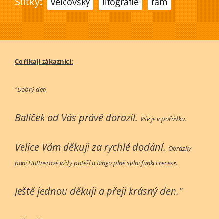
Štítky
:
velčovský
litografie
rám
Co říkají zákazníci:
"Dobrý den,
Balíček od Vás právě dorazil.
Vše je v pořádku.
Velice Vám děkuji za rychlé dodání.
Obrázky
paní Hüttnerové vždy potěší a Ringo plně splní funkci recese.
Ještě jednou děkuji a přeji krásný den."