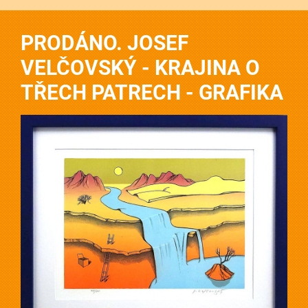
PRODÁNO. JOSEF
VELČOVSKÝ - KRAJINA O
TŘECH PATRECH - GRAFIKA