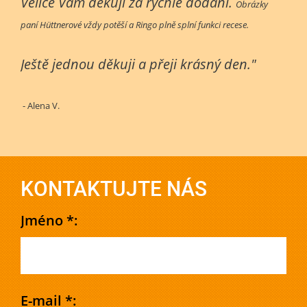
Velice Vám děkuji za rychlé dodání.
Obrázky
paní Hüttnerové vždy potěší a Ringo plně splní funkci recese.
Ještě jednou děkuji a přeji krásný den."
- Alena V.
KONTAKTUJTE NÁS
Jméno *:
E-mail *: