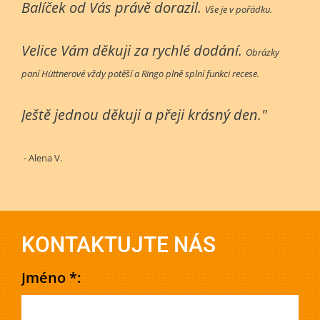
Balíček od Vás právě dorazil.
Vše je v pořádku.
Velice Vám děkuji za rychlé dodání.
Obrázky
paní Hüttnerové vždy potěší a Ringo plně splní funkci recese.
Ještě jednou děkuji a přeji krásný den."
- Alena V.
KONTAKTUJTE NÁS
Jméno *: