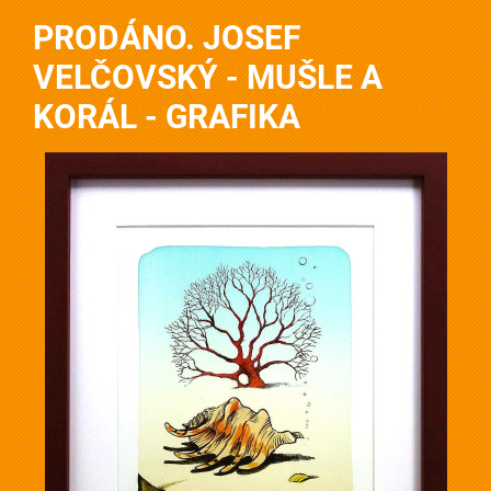
PRODÁNO. JOSEF
VELČOVSKÝ - MUŠLE A
KORÁL - GRAFIKA