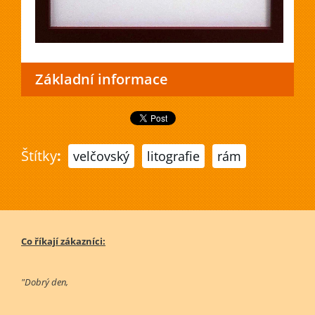
Základní informace
Štítky
:
velčovský
litografie
rám
Co říkají zákazníci:
"Dobrý den,