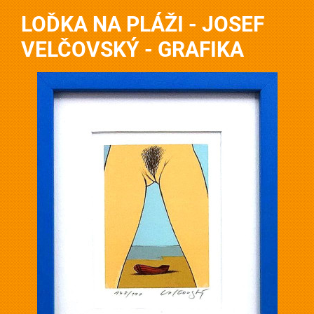
LOĎKA NA PLÁŽI - JOSEF
VELČOVSKÝ - GRAFIKA