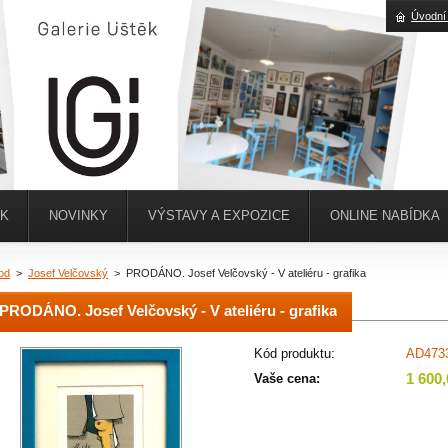
Úvodní
ĚK
NOVINKY
VÝSTAVY A EXPOZICE
ONLINE NABÍDKA
od
>
Josef Velčovský
>
PRODÁNO. Josef Velčovský - V ateliéru - grafika
PRODÁNO. Josef Velčovský - V ateliéru - grafika
Kód produktu:
AD473
1 600
Vaše cena: