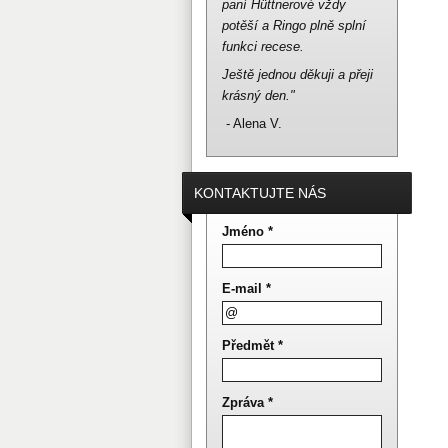
paní Hüttnerové vždy
potěší a Ringo plně splní
funkci recese.
Ještě jednou děkuji a přeji
krásný den."
- Alena V.
KONTAKTUJTE NÁS
Jméno *
E-mail *
Předmět *
Zpráva *