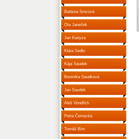
Barbora Srncová
Ota Janeček
Jan Kanyza
Klára Sedlo
Kája Saudek
Berenika Saudková
Jan Saudek
Aleš Vondřich
Petra Černocká
Tomáš Bím