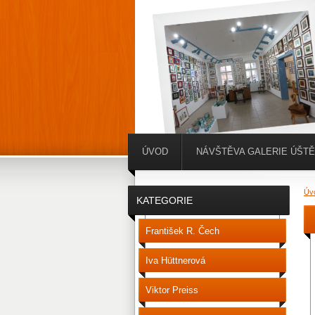
ÚVOD
NÁVŠTĚVA GALERIE ÚŠT
Úv
KATEGORIE
František R. Čech
Iva Hüttnerová
Viktor Preiss