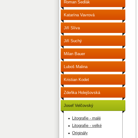
Roman Sedlák
Katarína Vavrová
Jiří Slíva
Jiří Suchý
Milan Bauer
Luboš Malina
Kristian Kodet
Zdeňka Holejšovská
Josef Velčovský
Litografie - malé
Litografie - velké
Originály