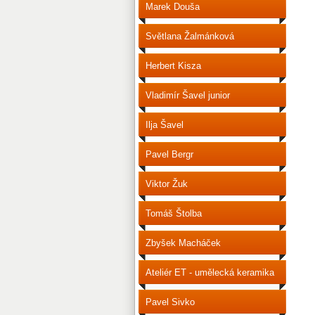
Marek Douša
Světlana Žalmánková
Herbert Kisza
Vladimír Šavel junior
Ilja Šavel
Pavel Bergr
Viktor Žuk
Tomáš Štolba
Zbyšek Macháček
Ateliér ET - umělecká keramika
Pavel Sivko