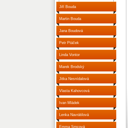
Jiří Bouda
Martin Bouda
Jana Boudová
Petr Ptáček
Linda Vontor
Marek Brodský
Jitka Nesnídalová
Vlasta Kahovcová
Ivan Mládek
Lenka Navrátilová
Emma Srncová