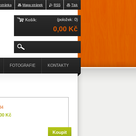
 stránka
Mapa stránek
RSS
Tisk
Košík:
(položek: 0)
0,00 Kč
FOTOGRAFIE
KONTAKTY
34
,00 Kč