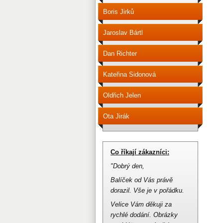
Boris Jirků
Jaroslav Bártl
Dan Richter
Kateřina Sidonová
Oldřich Jelen
Ota Jirák
Co říkají zákazníci:
"Dobrý den,
Balíček od Vás právě
dorazil.
Vše je v pořádku.
Velice Vám děkuji za
rychlé dodání.
Obrázky