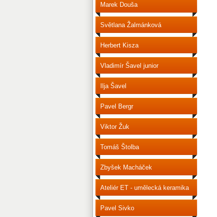
Marek Douša
Světlana Žalmánková
Herbert Kisza
Vladimír Šavel junior
Ilja Šavel
Pavel Bergr
Viktor Žuk
Tomáš Štolba
Zbyšek Macháček
Ateliér ET - umělecká keramika
Pavel Sivko