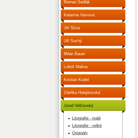
Roman Sedlák
Katarína Vavrová
Jiří Slíva
Jiří Suchý
Milan Bauer
Luboš Malina
Kristian Kodet
Zdeňka Holejšovská
Josef Velčovský
Litografie - malé
Litografie - velké
Originály