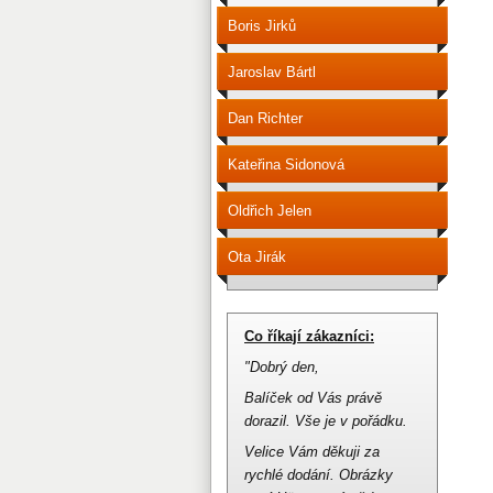
Boris Jirků
Jaroslav Bártl
Dan Richter
Kateřina Sidonová
Oldřich Jelen
Ota Jirák
Co říkají zákazníci:
"Dobrý den,
Balíček od Vás právě
dorazil.
Vše je v pořádku.
Velice Vám děkuji za
rychlé dodání.
Obrázky