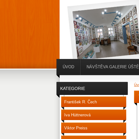
ÚVOD
NÁVŠTĚVA GALERIE ÚŠT
Úv
KATEGORIE
František R. Čech
Iva Hüttnerová
Viktor Preiss