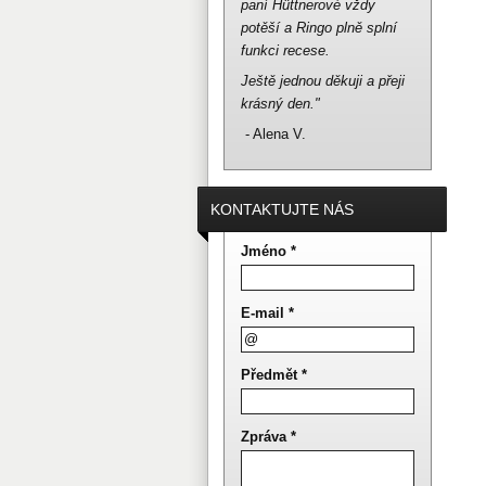
paní Hüttnerové vždy
potěší a Ringo plně splní
funkci recese.
Ještě jednou děkuji a přeji
krásný den."
- Alena V.
KONTAKTUJTE NÁS
Jméno *
E-mail *
Předmět *
Zpráva *