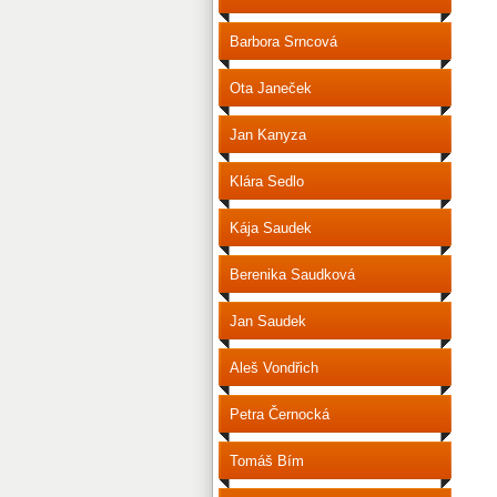
Barbora Srncová
Ota Janeček
Jan Kanyza
Klára Sedlo
Kája Saudek
Berenika Saudková
Jan Saudek
Aleš Vondřich
Petra Černocká
Tomáš Bím