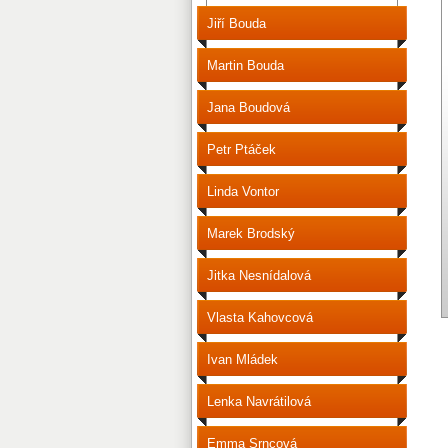
Jiří Bouda
Martin Bouda
Jana Boudová
Petr Ptáček
Linda Vontor
Marek Brodský
Jitka Nesnídalová
Vlasta Kahovcová
Ivan Mládek
Lenka Navrátilová
Emma Srncová