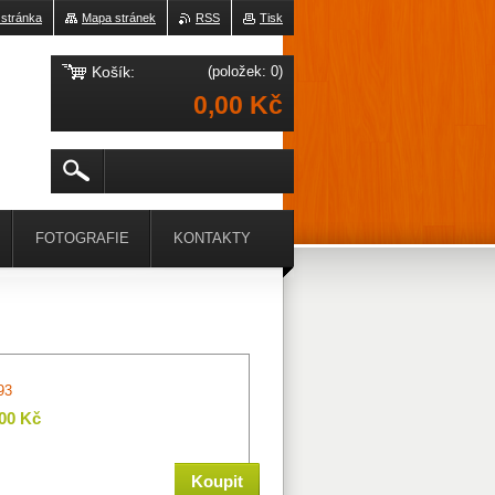
 stránka
Mapa stránek
RSS
Tisk
Košík:
(položek: 0)
0,00 Kč
FOTOGRAFIE
KONTAKTY
93
,00 Kč