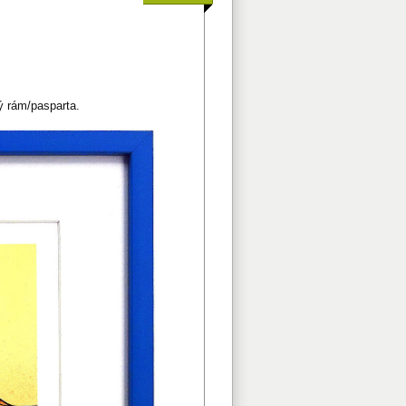
ý rám/pasparta.