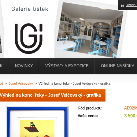
Úvodní
ĚK
NOVINKY
VÝSTAVY A EXPOZICE
ONLINE NABÍDKA
od
>
Josef Velčovský
>
Výhled na konci řeky - Josef Velčovský - grafika
Výhled na konci řeky - Josef Velčovský - grafika
Kód produktu:
AD329
3 500
Vaše cena: