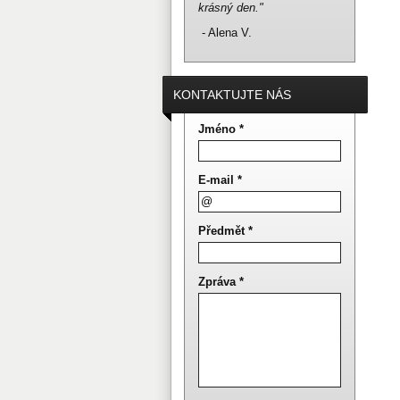
krásný den."
- Alena V.
KONTAKTUJTE NÁS
Jméno *
E-mail *
Předmět *
Zpráva *