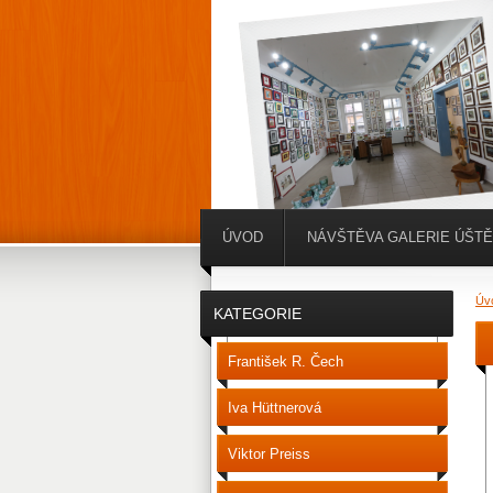
ÚVOD
NÁVŠTĚVA GALERIE ÚŠT
Úv
KATEGORIE
František R. Čech
Iva Hüttnerová
Viktor Preiss