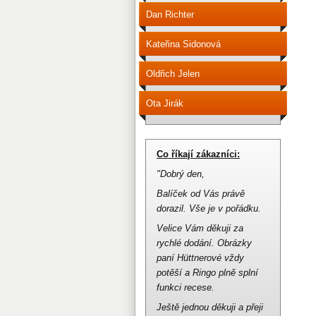
Dan Richter
Kateřina Sidonová
Oldřich Jelen
Ota Jirák
Co říkají zákazníci:
"Dobrý den,
Balíček od Vás právě
dorazil.
Vše je v pořádku.
Velice Vám děkuji za
rychlé dodání.
Obrázky
paní Hüttnerové vždy
potěší a Ringo plně splní
funkci recese.
Ještě jednou děkuji a přeji