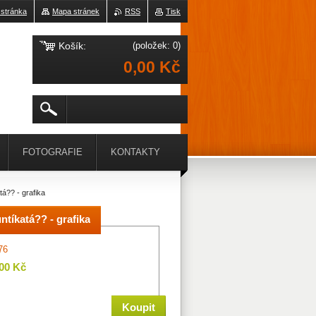
 stránka
Mapa stránek
RSS
Tisk
Košík:
(položek: 0)
0,00 Kč
FOTOGRAFIE
KONTAKTY
á?? - grafika
tíkatá?? - grafika
76
,00 Kč