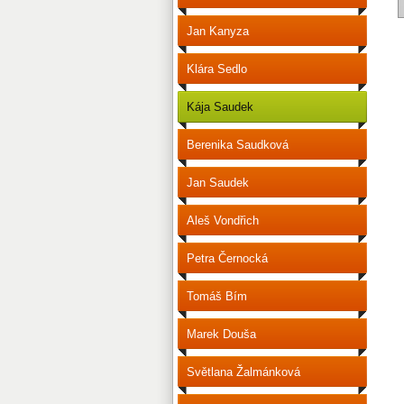
Jan Kanyza
Klára Sedlo
Kája Saudek
Berenika Saudková
Jan Saudek
Aleš Vondřich
Petra Černocká
Tomáš Bím
Marek Douša
Světlana Žalmánková