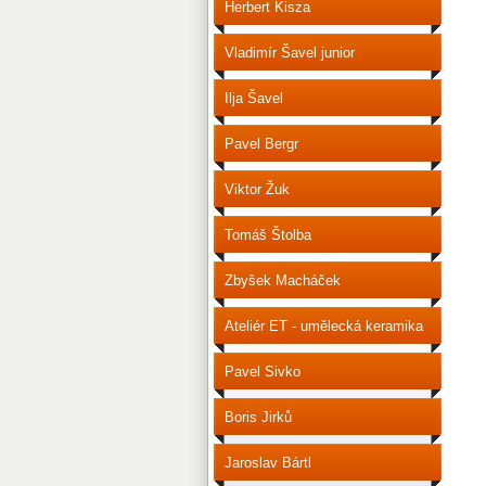
Herbert Kisza
Vladimír Šavel junior
Ilja Šavel
Pavel Bergr
Viktor Žuk
Tomáš Štolba
Zbyšek Macháček
Ateliér ET - umělecká keramika
Pavel Sivko
Boris Jirků
Jaroslav Bártl