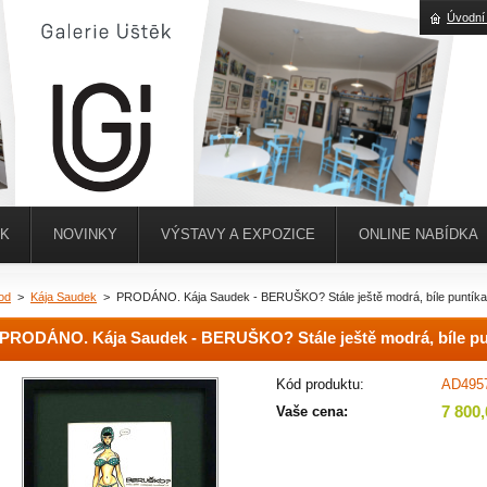
Úvodní
ĚK
NOVINKY
VÝSTAVY A EXPOZICE
ONLINE NABÍDKA
od
>
Kája Saudek
>
PRODÁNO. Kája Saudek - BERUŠKO? Stále ještě modrá, bíle puntíkat
PRODÁNO. Kája Saudek - BERUŠKO? Stále ještě modrá, bíle pun
Kód produktu:
AD495
7 800
Vaše cena: