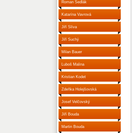
Roman Sedlák
Katarína Vavrová
Jiří Slíva
Jiří Suchý
Milan Bauer
Luboš Malina
Kristian Kodet
Zdeňka Holejšovská
Josef Velčovský
Jiří Bouda
Martin Bouda