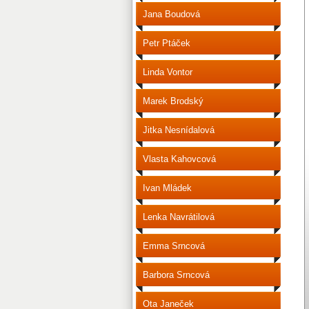
Jana Boudová
Petr Ptáček
Linda Vontor
Marek Brodský
Jitka Nesnídalová
Vlasta Kahovcová
Ivan Mládek
Lenka Navrátilová
Emma Srncová
Barbora Srncová
Ota Janeček