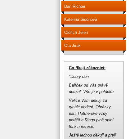
Dan Richter
Kateřina Sidonová
Oldřich Jelen
Ota Jirák
Co říkají zákazníci:
"Dobrý den,
Balíček od Vás právě
dorazil.
Vše je v pořádku.
Velice Vám děkuji za
rychlé dodání.
Obrázky
paní Hüttnerové vždy
potěší a Ringo plně splní
funkci recese.
Ještě jednou děkuji a přeji