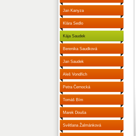
Jan Kanyza
Klára Sedlo
Kája Saudek
Berenika Saudková
Jan Saudek
Aleš Vondřich
Petra Černocká
Tomáš Bím
Marek Douša
Světlana Žalmánková