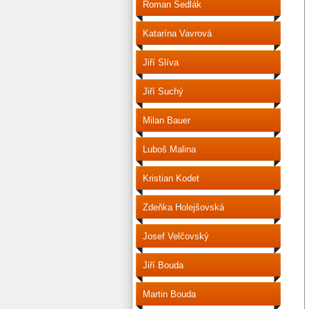
Roman Sedlák
Katarína Vavrová
Jiří Slíva
Jiří Suchý
Milan Bauer
Luboš Malina
Kristian Kodet
Zdeňka Holejšovská
Josef Velčovský
Jiří Bouda
Martin Bouda