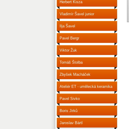
Herbert Kisza
Vladimír Šavel junior
Ilja Šavel
Pavel Bergr
Viktor Žuk
Tomáš Štolba
Zbyšek Macháček
Ateliér ET - umělecká keramika
Pavel Sivko
Boris Jirků
Jaroslav Bártl