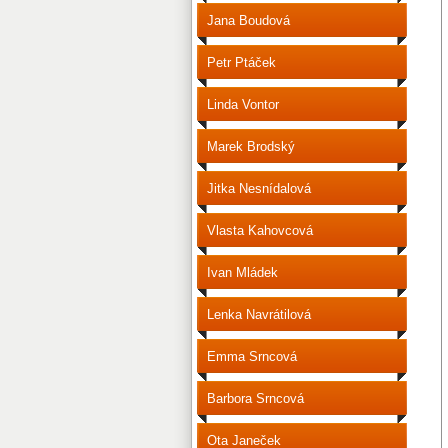
Jana Boudová
Petr Ptáček
Linda Vontor
Marek Brodský
Jitka Nesnídalová
Vlasta Kahovcová
Ivan Mládek
Lenka Navrátilová
Emma Srncová
Barbora Srncová
Ota Janeček