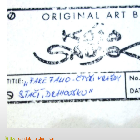
Štítky
:
saudek
|
giclée
|
rám