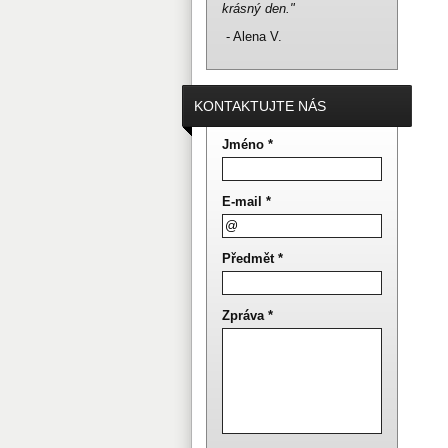
krásný den."
- Alena V.
KONTAKTUJTE NÁS
Jméno *
E-mail *
Předmět *
Zpráva *