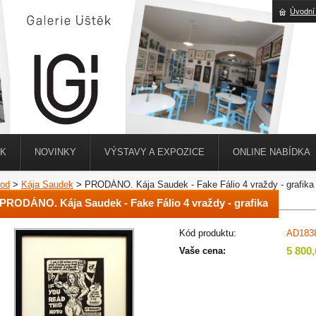
Úvodní
ĚK
NOVINKY
VÝSTAVY A EXPOZICE
ONLINE NABÍDKA
od
>
Kája Saudek
>
PRODÁNO. Kája Saudek - Fake Fálio 4 vraždy - grafika
PRODÁNO. Kája Saudek - Fake Fálio 4 vraždy - grafika
Kód produktu:
AD183
5 800
Vaše cena: