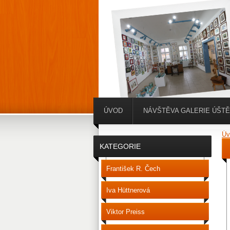
ÚVOD
NÁVŠTĚVA GALERIE ÚŠT
Úv
KATEGORIE
František R. Čech
Iva Hüttnerová
Viktor Preiss