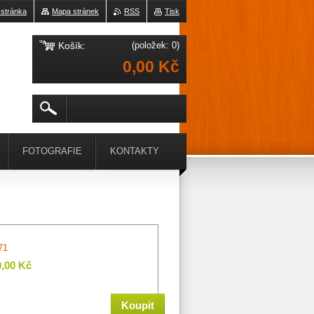
 stránka
Mapa stránek
RSS
Tisk
Košík:
(položek: 0)
0,00 Kč
FOTOGRAFIE
KONTAKTY
71
0,00 Kč