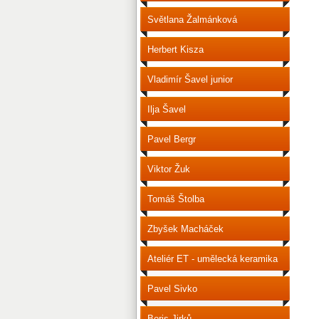
Světlana Žalmánková
Herbert Kisza
Vladimír Šavel junior
Ilja Šavel
Pavel Bergr
Viktor Žuk
Tomáš Štolba
Zbyšek Macháček
Ateliér ET - umělecká keramika
Pavel Sivko
Boris Jirků