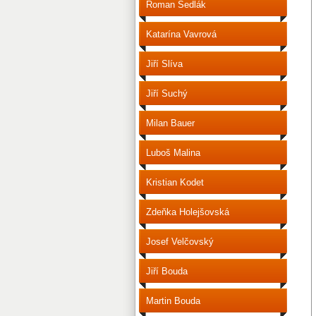
Roman Sedlák
Katarína Vavrová
Jiří Slíva
Jiří Suchý
Milan Bauer
Luboš Malina
Kristian Kodet
Zdeňka Holejšovská
Josef Velčovský
Jiří Bouda
Martin Bouda