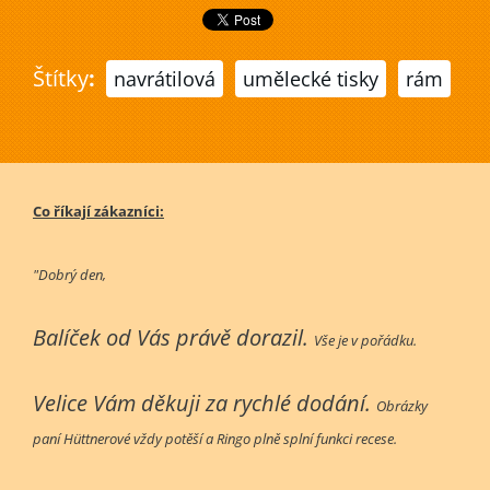
Štítky
:
navrátilová
umělecké tisky
rám
Co říkají zákazníci:
"Dobrý den,
Balíček od Vás právě dorazil.
Vše je v pořádku.
Velice Vám děkuji za rychlé dodání.
Obrázky
paní Hüttnerové vždy potěší a Ringo plně splní funkci recese.