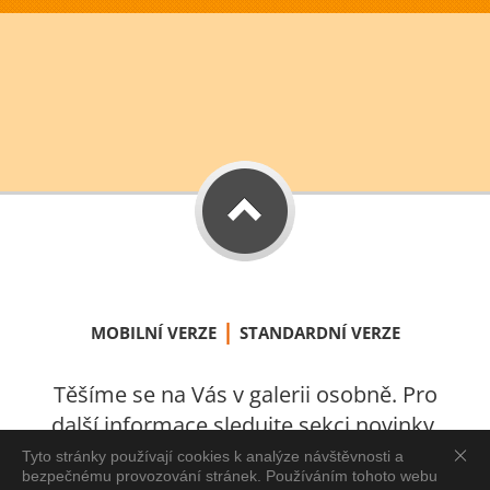
|
MOBILNÍ VERZE
STANDARDNÍ VERZE
Těšíme se na Vás v galerii osobně. Pro
další informace sledujte sekci novinky.
S láskou vytvořeno v Úštěku 2021.
Tyto stránky používají cookies k analýze návštěvnosti a
bezpečnému provozování stránek. Používáním tohoto webu