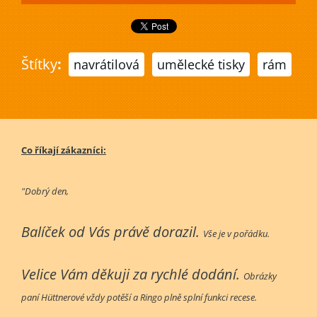
Štítky
:
navrátilová
umělecké tisky
rám
Co říkají zákazníci:
"Dobrý den,
Balíček od Vás právě dorazil.
Vše je v pořádku.
Velice Vám děkuji za rychlé dodání.
Obrázky
paní Hüttnerové vždy potěší a Ringo plně splní funkci recese.