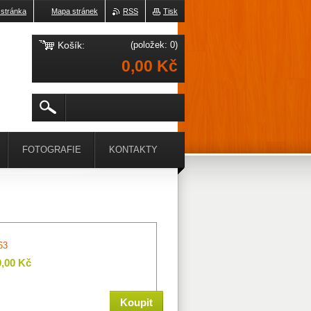
 stránka
Mapa stránek
RSS
Tisk
Košík:
(položek: 0)
0,00 Kč
FOTOGRAFIE
KONTAKTY
63
0,00 Kč