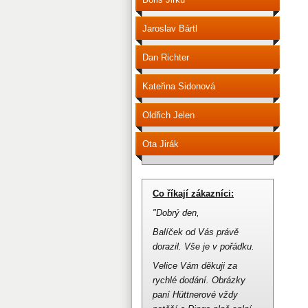
Jaroslav Bártl
Dan Richter
Kateřina Sidonová
Oldřich Jelen
Ota Jirák
Co říkají zákazníci:
"Dobrý den,
Balíček od Vás právě
dorazil.
Vše je v pořádku.
Velice Vám děkuji za
rychlé dodání.
Obrázky
paní Hüttnerové vždy