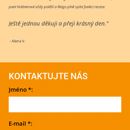
paní Hüttnerové vždy potěší a Ringo plně splní funkci recese.
Ještě jednou děkuji a přeji krásný den."
- Alena V.
KONTAKTUJTE NÁS
Jméno *:
E-mail *: