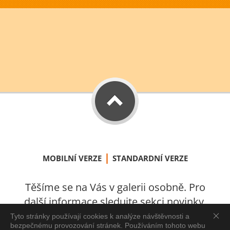
|
MOBILNÍ VERZE
STANDARDNÍ VERZE
Těšíme se na Vás v galerii osobně. Pro
další informace sledujte sekci novinky.
S láskou vytvořeno v Úštěku 2021.
Tyto stránky používají cookies k analýze návštěvnosti a
bezpečnému provozování stránek. Používáním tohoto webu