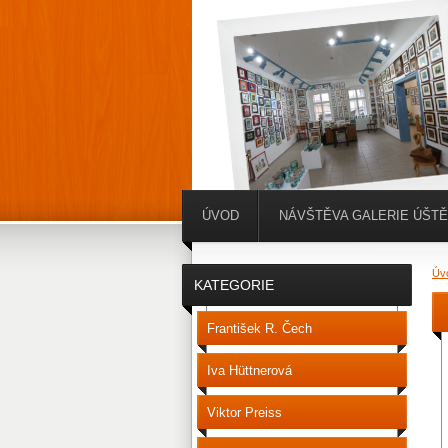
ÚVOD
NÁVŠTĚVA GALERIE ÚŠT
Úv
KATEGORIE
František R. Čech
Iva Hüttnerová
Viktor Preiss