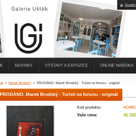
Úvodní
ĚK
NOVINKY
VÝSTAVY A EXPOZICE
ONLINE NABÍDKA
od
>
Marek Brodský
>
PRODÁNO. Marek Brodský - Turisti na funusu - originál
PRODÁNO. Marek Brodský - Turisti na funusu - originál
Kód produktu:
AD486
45 00
Vaše cena: