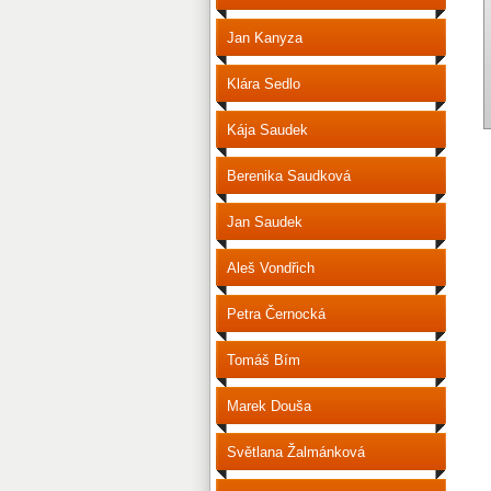
Jan Kanyza
Klára Sedlo
Kája Saudek
Berenika Saudková
Jan Saudek
Aleš Vondřich
Petra Černocká
Tomáš Bím
Marek Douša
Světlana Žalmánková