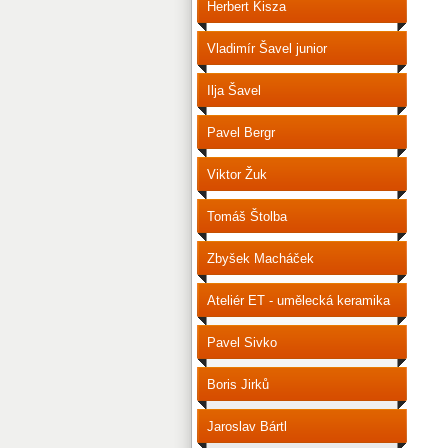
Herbert Kisza
Vladimír Šavel junior
Ilja Šavel
Pavel Bergr
Viktor Žuk
Tomáš Štolba
Zbyšek Macháček
Ateliér ET - umělecká keramika
Pavel Sivko
Boris Jirků
Jaroslav Bártl