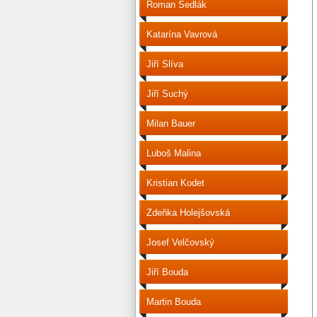
Roman Sedlák
Katarína Vavrová
Jiří Slíva
Jiří Suchý
Milan Bauer
Luboš Malina
Kristian Kodet
Zdeňka Holejšovská
Josef Velčovský
Jiří Bouda
Martin Bouda