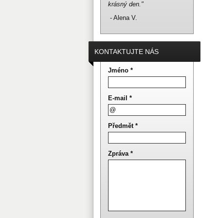
krásný den."
- Alena V.
KONTAKTUJTE NÁS
Jméno *
E-mail *
Předmět *
Zpráva *