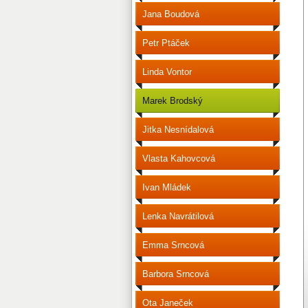
Jana Boudová
Petr Ptáček
Linda Vontor
Marek Brodský
Jitka Nesnídalová
Vlasta Kahovcová
Ivan Mládek
Lenka Navrátilová
Emma Srncová
Barbora Srncová
Ota Janeček