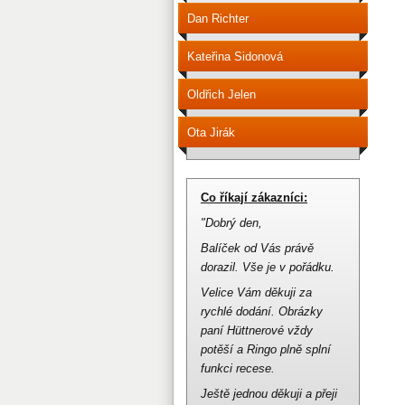
Dan Richter
Kateřina Sidonová
Oldřich Jelen
Ota Jirák
Co říkají zákazníci:
"Dobrý den,
Balíček od Vás právě
dorazil.
Vše je v pořádku.
Velice Vám děkuji za
rychlé dodání.
Obrázky
paní Hüttnerové vždy
potěší a Ringo plně splní
funkci recese.
Ještě jednou děkuji a přeji