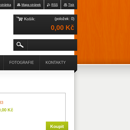
 stránka
Mapa stránek
RSS
Tisk
Košík:
(položek: 0)
0,00 Kč
FOTOGRAFIE
KONTAKTY
33
0,00 Kč