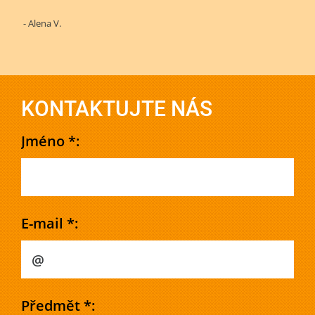
- Alena V.
KONTAKTUJTE NÁS
Jméno *:
E-mail *:
Předmět *: