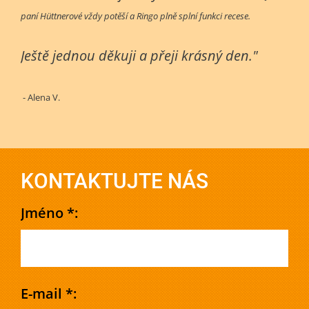
paní Hüttnerové vždy potěší a Ringo plně splní funkci recese.
Ještě jednou děkuji a přeji krásný den."
- Alena V.
KONTAKTUJTE NÁS
Jméno *:
E-mail *: