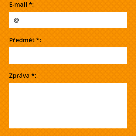
E-mail *:
Předmět *:
Zpráva *: