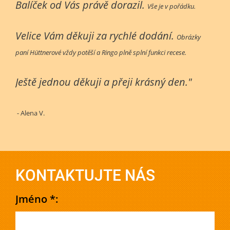
Balíček od Vás právě dorazil.
Vše je v pořádku.
Velice Vám děkuji za rychlé dodání.
Obrázky
paní Hüttnerové vždy potěší a Ringo plně splní funkci recese.
Ještě jednou děkuji a přeji krásný den."
- Alena V.
KONTAKTUJTE NÁS
Jméno *: