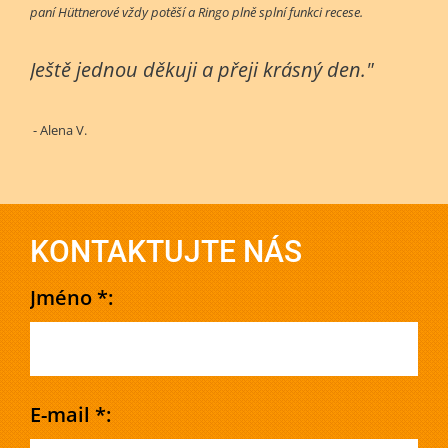
paní Hüttnerové vždy potěší a Ringo plně splní funkci recese.
Ještě jednou děkuji a přeji krásný den."
- Alena V.
KONTAKTUJTE NÁS
Jméno *:
E-mail *: