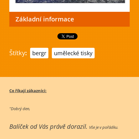
Základní informace
Štítky
:
bergr
umělecké tisky
Co říkají zákazníci:
"Dobrý den,
Balíček od Vás právě dorazil.
Vše je v pořádku.