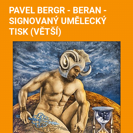
PAVEL BERGR - BERAN -
SIGNOVANÝ UMĚLECKÝ
TISK (VĚTŠÍ)