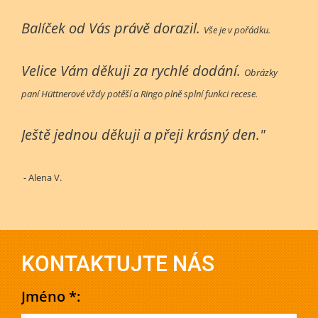
Balíček od Vás právě dorazil.
Vše je v pořádku.
Velice Vám děkuji za rychlé dodání.
Obrázky
paní Hüttnerové vždy potěší a Ringo plně splní funkci recese.
Ještě jednou děkuji a přeji krásný den."
- Alena V.
KONTAKTUJTE NÁS
Jméno *: