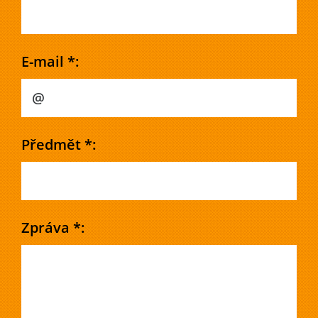
E-mail *:
Předmět *:
Zpráva *: