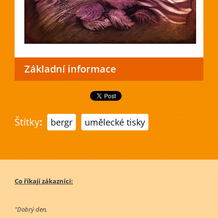
Základní informace
Štítky
:
bergr
umělecké tisky
Co říkají zákazníci:
"Dobrý den,