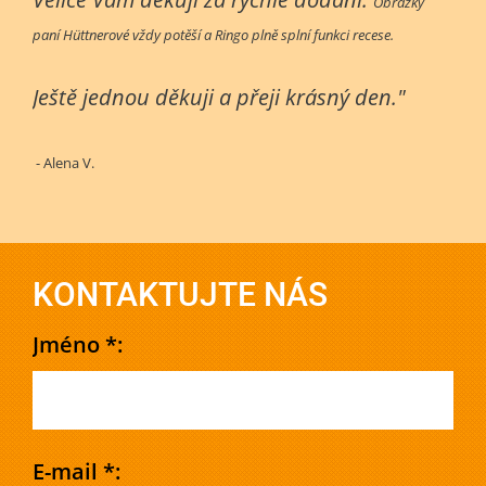
Obrázky
paní Hüttnerové vždy potěší a Ringo plně splní funkci recese.
Ještě jednou děkuji a přeji krásný den."
- Alena V.
KONTAKTUJTE NÁS
Jméno *:
E-mail *: