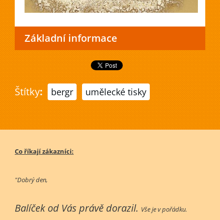
Základní informace
Štítky
:
bergr
umělecké tisky
Co říkají zákazníci:
"Dobrý den,
Balíček od Vás právě dorazil.
Vše je v pořádku.