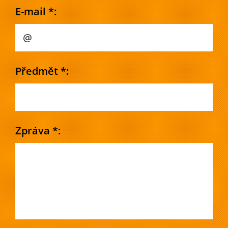
E-mail *:
Předmět *:
Zpráva *: