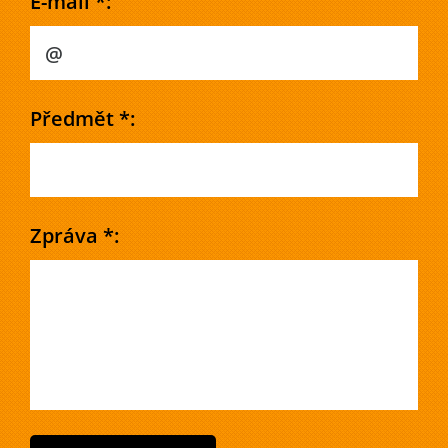
E-mail *:
Předmět *:
Zpráva *: