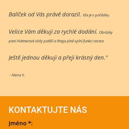
Balíček od Vás právě dorazil.
Vše je v pořádku.
Velice Vám děkuji za rychlé dodání.
Obrázky
paní Hüttnerové vždy potěší a Ringo plně splní funkci recese.
Ještě jednou děkuji a přeji krásný den."
- Alena V.
KONTAKTUJTE NÁS
Jméno *: