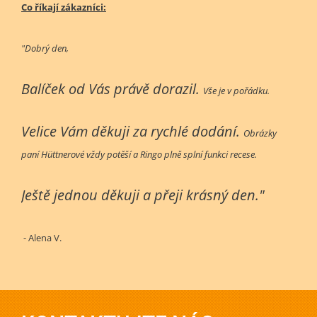
Co říkají zákazníci:
"Dobrý den,
Balíček od Vás právě dorazil.
Vše je v pořádku.
Velice Vám děkuji za rychlé dodání.
Obrázky
paní Hüttnerové vždy potěší a Ringo plně splní funkci recese.
Ještě jednou děkuji a přeji krásný den."
- Alena V.