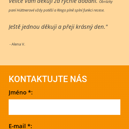
Velice Vám děkuji za rychlé dodání.
Obrázky
paní Hüttnerové vždy potěší a Ringo plně splní funkci recese.
Ještě jednou děkuji a přeji krásný den."
- Alena V.
KONTAKTUJTE NÁS
Jméno *:
E-mail *: