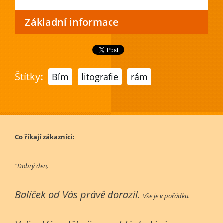
Základní informace
Štítky
:
Bím
litografie
rám
Co říkají zákazníci:
"Dobrý den,
Balíček od Vás právě dorazil.
Vše je v pořádku.