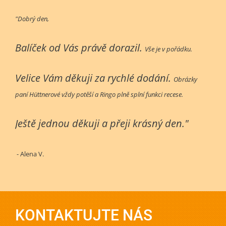
"Dobrý den,
Balíček od Vás právě dorazil.
Vše je v pořádku.
Velice Vám děkuji za rychlé dodání.
Obrázky
paní Hüttnerové vždy potěší a Ringo plně splní funkci recese.
Ještě jednou děkuji a přeji krásný den."
- Alena V.
KONTAKTUJTE NÁS