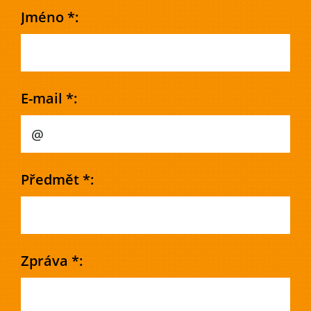
Jméno *:
E-mail *:
Předmět *:
Zpráva *: