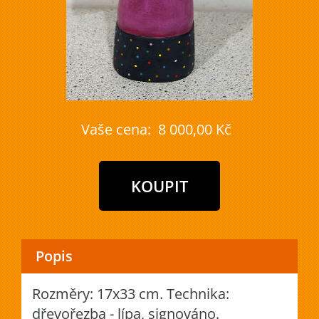
Vaše cena:
8 000,00 Kč
Popis
Rozměry: 17x33 cm. Technika:
dřevořezba - lípa, signováno.