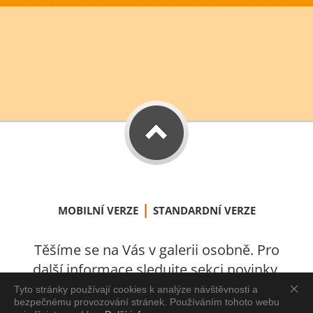
|
MOBILNÍ VERZE
STANDARDNÍ VERZE
Těšíme se na Vás v galerii osobně. Pro
další informace sledujte sekci novinky.
S láskou vytvořeno v Úštěku 2021.
Tyto stránky používají cookies k analýze návštěvnosti a
bezpečnému provozování stránek. Používáním tohoto webu