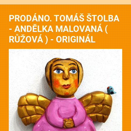
PRODÁNO. TOMÁŠ ŠTOLBA
- ANDĚLKA MALOVANÁ (
RŮŽOVÁ ) - ORIGINÁL