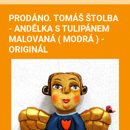
PRODÁNO. TOMÁŠ ŠTOLBA
- ANDĚLKA S TULIPÁNEM
MALOVANÁ ( MODRÁ ) -
ORIGINÁL