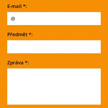
E-mail *:
Předmět *:
Zpráva *: