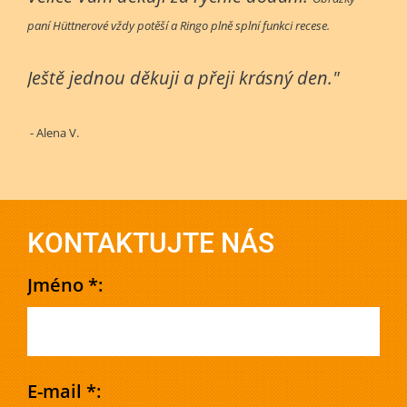
paní Hüttnerové vždy potěší a Ringo plně splní funkci recese.
Ještě jednou děkuji a přeji krásný den."
- Alena V.
KONTAKTUJTE NÁS
Jméno *:
E-mail *: