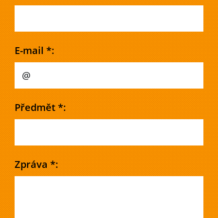
E-mail *:
Předmět *:
Zpráva *: