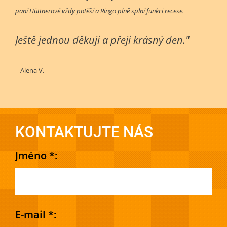
paní Hüttnerové vždy potěší a Ringo plně splní funkci recese.
Ještě jednou děkuji a přeji krásný den."
- Alena V.
KONTAKTUJTE NÁS
Jméno *:
E-mail *: