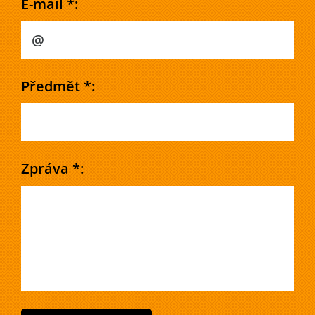
E-mail *:
Předmět *:
Zpráva *: