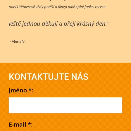
paní Hüttnerové vždy potěší a Ringo plně splní funkci recese.
Ještě jednou děkuji a přeji krásný den."
- Alena V.
KONTAKTUJTE NÁS
Jméno *:
E-mail *: