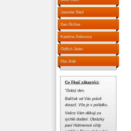
Jaroslav Bártl
Dan Richter
Kateřina Sidonová
Oldřich Jelen
Ota Jirák
Co říkají zákazníci:
"Dobrý den,
Balíček od Vás právě
dorazil.
Vše je v pořádku.
Velice Vám děkuji za
rychlé dodání.
Obrázky
paní Hüttnerové vždy