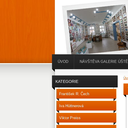
ÚVOD
NÁVŠTĚVA GALERIE ÚŠT
Úv
KATEGORIE
František R. Čech
Iva Hüttnerová
Viktor Preiss