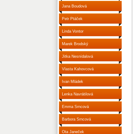
Jana Boudová
Petr Ptáček
Linda Vontor
Marek Brodský
Jitka Nesnídalová
Vlasta Kahovcová
Ivan Mládek
Lenka Navrátilová
Emma Srncová
Barbora Srncová
Ota Janeček