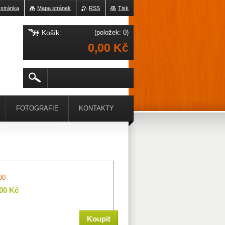
 stránka
Mapa stránek
RSS
Tisk
Košík:
(položek: 0)
0,00 Kč
FOTOGRAFIE
KONTAKTY
00
,00 Kč