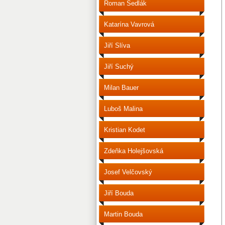
Roman Sedlák
Katarína Vavrová
Jiří Slíva
Jiří Suchý
Milan Bauer
Luboš Malina
Kristian Kodet
Zdeňka Holejšovská
Josef Velčovský
Jiří Bouda
Martin Bouda