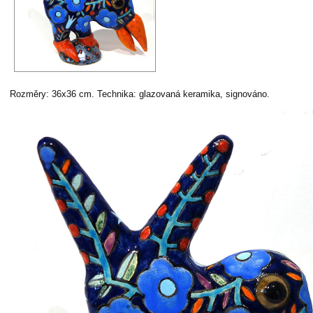
Rozměry: 36x36 cm. Technika: glazovaná keramika, signováno.