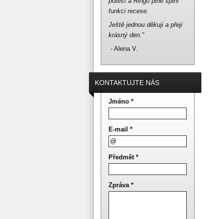
potěší a Ringo plně splní
funkci recese.
Ještě jednou děkuji a přeji
krásný den."
- Alena V.
KONTAKTUJTE NÁS
Jméno *
E-mail *
Předmět *
Zpráva *