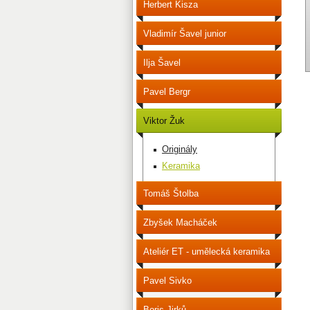
Herbert Kisza
Vladimír Šavel junior
Ilja Šavel
Pavel Bergr
Viktor Žuk
Originály
Keramika
Tomáš Štolba
Zbyšek Macháček
Ateliér ET - umělecká keramika
Pavel Sivko
Boris Jirků