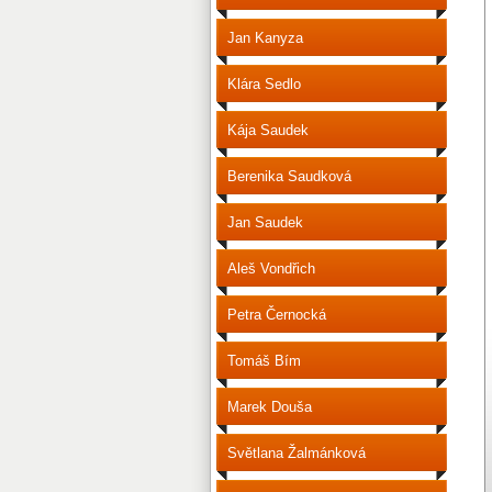
Jan Kanyza
Klára Sedlo
Kája Saudek
Berenika Saudková
Jan Saudek
Aleš Vondřich
Petra Černocká
Tomáš Bím
Marek Douša
Světlana Žalmánková