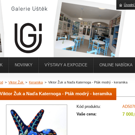
Úvodní
ĚK
NOVINKY
VÝSTAVY A EXPOZICE
ONLINE NABÍDKA
od
>
Viktor Žuk
>
Keramika
>
Viktor Žuk a Naďa Katernoga - Pták modrý - keramika
Viktor Žuk a Naďa Katernoga - Pták modrý - keramika
Kód produktu:
AD507
7 000
Vaše cena: