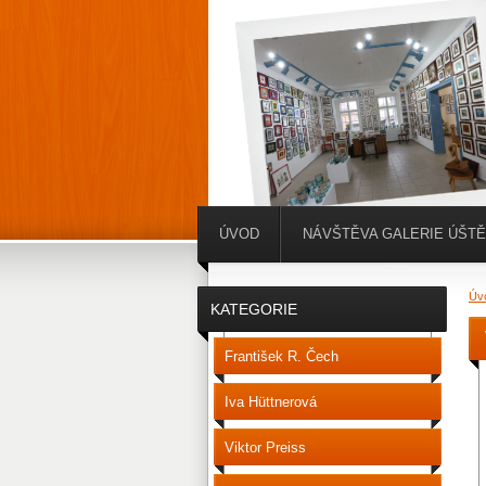
ÚVOD
NÁVŠTĚVA GALERIE ÚŠT
Úv
KATEGORIE
František R. Čech
Iva Hüttnerová
Viktor Preiss