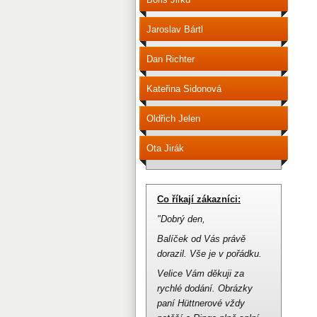
Jaroslav Bártl
Dan Richter
Kateřina Sidonová
Oldřich Jelen
Ota Jirák
Co říkají zákazníci:
"Dobrý den,
Balíček od Vás právě
dorazil.
Vše je v pořádku.
Velice Vám děkuji za
rychlé dodání.
Obrázky
paní Hüttnerové vždy