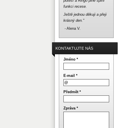
potěší a Ringo plně splní
funkci recese.
Ještě jednou děkuji a přeji
krásný den."
- Alena V.
KONTAKTUJTE NÁS
Jméno *
E-mail *
Předmět *
Zpráva *