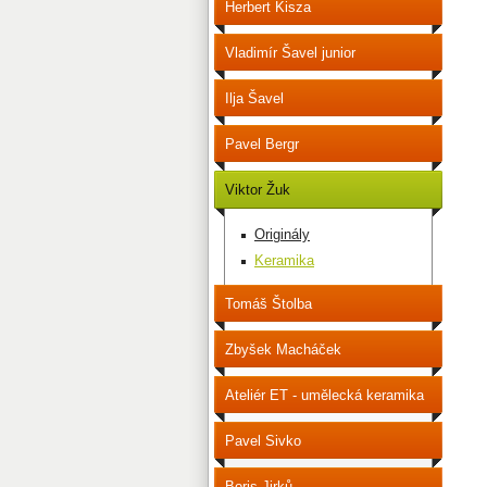
Herbert Kisza
Vladimír Šavel junior
Ilja Šavel
Pavel Bergr
Viktor Žuk
Originály
Keramika
Tomáš Štolba
Zbyšek Macháček
Ateliér ET - umělecká keramika
Pavel Sivko
Boris Jirků