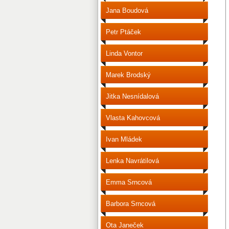
Jana Boudová
Petr Ptáček
Linda Vontor
Marek Brodský
Jitka Nesnídalová
Vlasta Kahovcová
Ivan Mládek
Lenka Navrátilová
Emma Srncová
Barbora Srncová
Ota Janeček