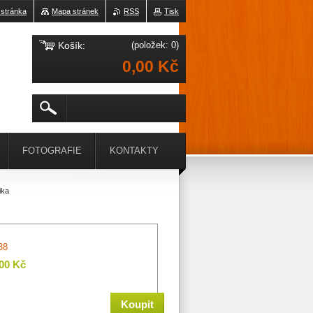
 stránka
Mapa stránek
RSS
Tisk
Košík:
(položek: 0)
0,00 Kč
FOTOGRAFIE
KONTAKTY
ika
38
,00 Kč