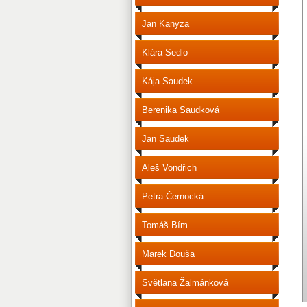
Jan Kanyza
Klára Sedlo
Kája Saudek
Berenika Saudková
Jan Saudek
Aleš Vondřich
Petra Černocká
Tomáš Bím
Marek Douša
Světlana Žalmánková