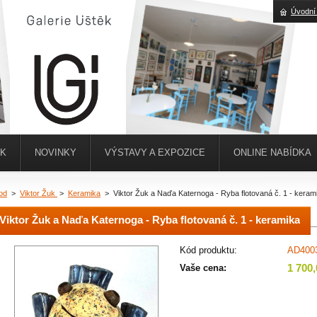
Úvodní
ĚK
NOVINKY
VÝSTAVY A EXPOZICE
ONLINE NABÍDKA
od
>
Viktor Žuk
>
Keramika
>
Viktor Žuk a Naďa Katernoga - Ryba flotovaná č. 1 - keram
Viktor Žuk a Naďa Katernoga - Ryba flotovaná č. 1 - keramika
Kód produktu:
AD400
1 700
Vaše cena: