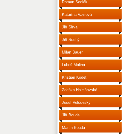
Roman Sedlák
Katarína Vavrová
Jiří Slíva
Jiří Suchý
Milan Bauer
Luboš Malina
Kristian Kodet
Zdeňka Holejšovská
Josef Velčovský
Jiří Bouda
Martin Bouda