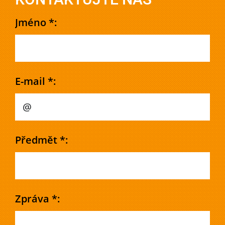
Jméno *:
E-mail *:
Předmět *:
Zpráva *: