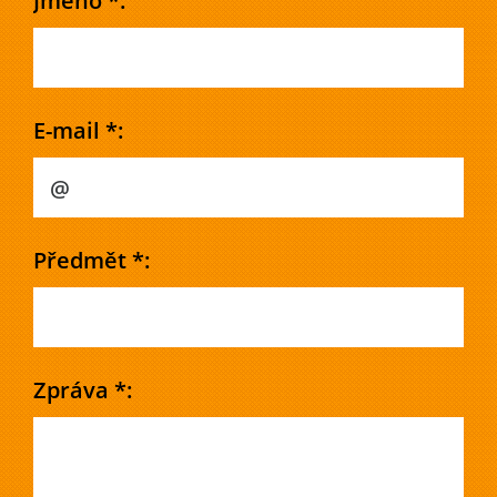
Jméno *:
E-mail *:
Předmět *:
Zpráva *: