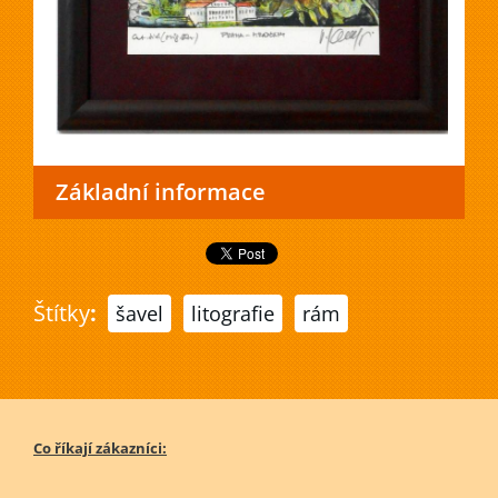
Základní informace
Štítky
:
šavel
litografie
rám
Co říkají zákazníci: