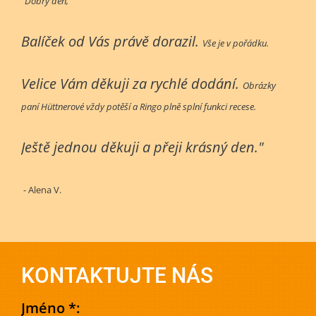
"Dobrý den,
Balíček od Vás právě dorazil.
Vše je v pořádku.
Velice Vám děkuji za rychlé dodání.
Obrázky
paní Hüttnerové vždy potěší a Ringo plně splní funkci recese.
Ještě jednou děkuji a přeji krásný den."
- Alena V.
KONTAKTUJTE NÁS
Jméno *: