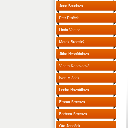
Jana Boudová
Petr Ptáček
Linda Vontor
Marek Brodský
Jitka Nesnídalová
Vlasta Kahovcová
Ivan Mládek
Lenka Navrátilová
Emma Srncová
Barbora Srncová
Ota Janeček