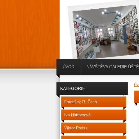
ÚVOD
NÁVŠTĚVA GALERIE ÚŠT
Úv
KATEGORIE
František R. Čech
Iva Hüttnerová
Viktor Preiss