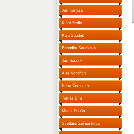
Jan Kanyza
Klára Sedlo
Kája Saudek
Berenika Saudková
Jan Saudek
Aleš Vondřich
Petra Černocká
Tomáš Bím
Marek Douša
Světlana Žalmánková