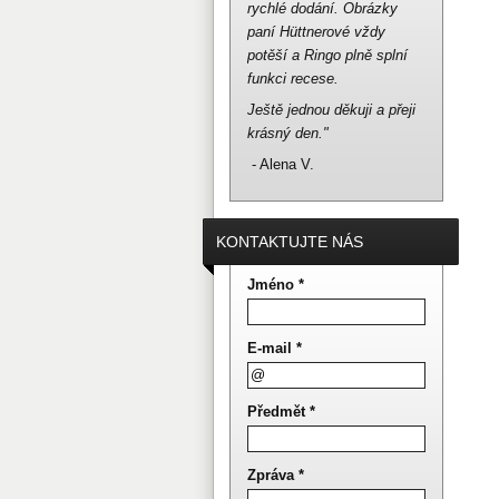
rychlé dodání.
Obrázky
paní Hüttnerové vždy
potěší a Ringo plně splní
funkci recese.
Ještě jednou děkuji a přeji
krásný den."
- Alena V.
KONTAKTUJTE NÁS
Jméno *
E-mail *
Předmět *
Zpráva *