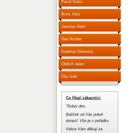
Pavel Sivko
Boris Jirků
Jaroslav Bártl
Dan Richter
Kateřina Sidonová
Oldřich Jelen
Ota Jirák
Co říkají zákazníci:
"Dobrý den,
Balíček od Vás právě
dorazil.
Vše je v pořádku.
Velice Vám děkuji za