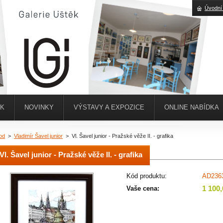
Úvodní
ĚK
NOVINKY
VÝSTAVY A EXPOZICE
ONLINE NABÍDKA
od
>
Vladimír Šavel junior
>
Vl. Šavel junior - Pražské věže II. - grafika
Vl. Šavel junior - Pražské věže II. - grafika
Kód produktu:
AD236
1 100
Vaše cena: