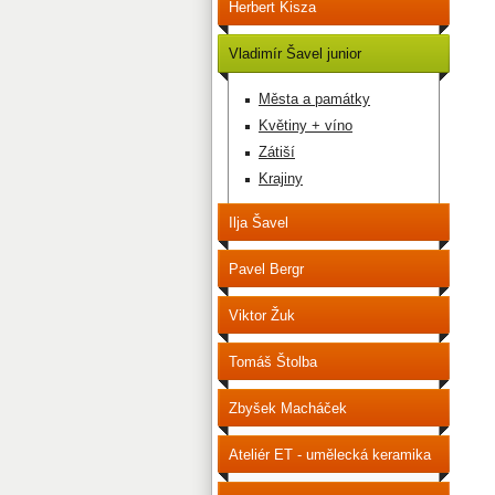
Herbert Kisza
Vladimír Šavel junior
Města a památky
Květiny + víno
Zátiší
Krajiny
Ilja Šavel
Pavel Bergr
Viktor Žuk
Tomáš Štolba
Zbyšek Macháček
Ateliér ET - umělecká keramika