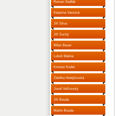
Roman Sedlák
Katarína Vavrová
Jiří Slíva
Jiří Suchý
Milan Bauer
Luboš Malina
Kristian Kodet
Zdeňka Holejšovská
Josef Velčovský
Jiří Bouda
Martin Bouda