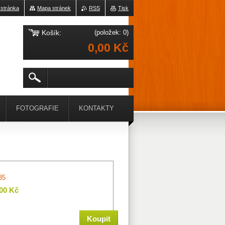
 stránka
Mapa stránek
RSS
Tisk
Košík:
(položek: 0)
0,00 Kč
FOTOGRAFIE
KONTAKTY
35
,00 Kč