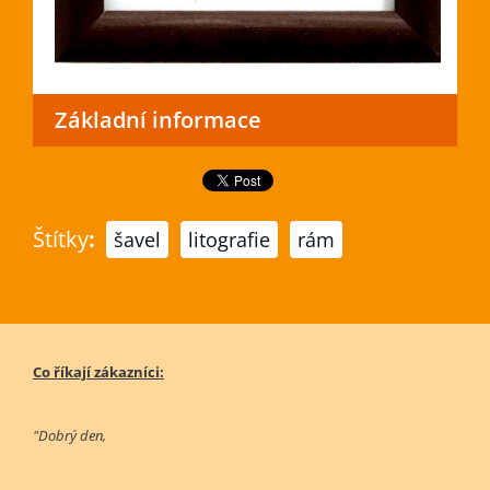
Základní informace
Štítky
:
šavel
litografie
rám
Co říkají zákazníci:
"Dobrý den,