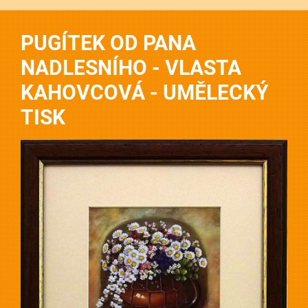
PUGÍTEK OD PANA
NADLESNÍHO - VLASTA
KAHOVCOVÁ - UMĚLECKÝ
TISK