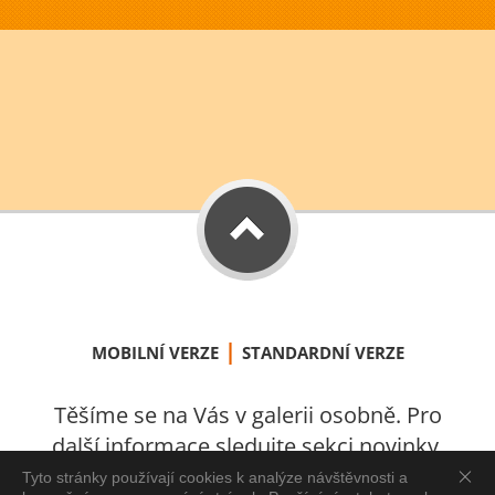
|
MOBILNÍ VERZE
STANDARDNÍ VERZE
Těšíme se na Vás v galerii osobně. Pro
další informace sledujte sekci novinky.
S láskou vytvořeno v Úštěku 2021.
Tyto stránky používají cookies k analýze návštěvnosti a