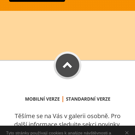
|
MOBILNÍ VERZE
STANDARDNÍ VERZE
Těšíme se na Vás v galerii osobně. Pro
další informace sledujte sekci novinky.
S láskou vytvořeno v Úštěku 2021.
Tyto stránky používají cookies k analýze návštěvnosti a