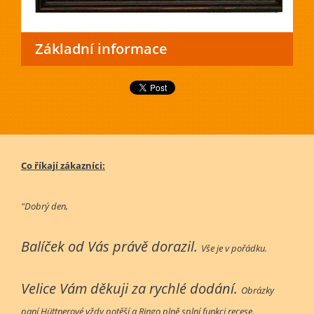
Základní informace
Co říkají zákazníci:
"Dobrý den,
Balíček od Vás právě dorazil.
Vše je v pořádku.
Velice Vám děkuji za rychlé dodání.
Obrázky
paní Hüttnerové vždy potěší a Ringo plně splní funkci recese.